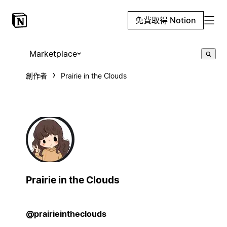
免費取得 Notion
Marketplace
創作者
Prairie in the Clouds
Prairie in the Clouds
@prairieintheclouds