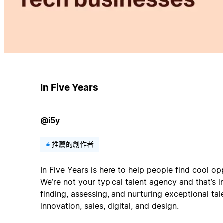
In Five Years
@i5y
推薦的創作者
In Five Years is here to help people find cool op
We’re not your typical talent agency and that’s i
finding, assessing, and nurturing exceptional tal
innovation, sales, digital, and design.