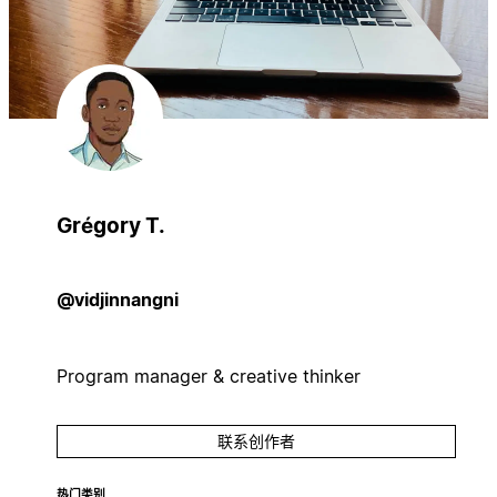
Grégory T.
@vidjinnangni
Program manager & creative thinker
联系创作者
热门类别