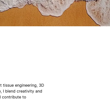
 tissue engineering, 3D
, I blend creativity and
d contribute to