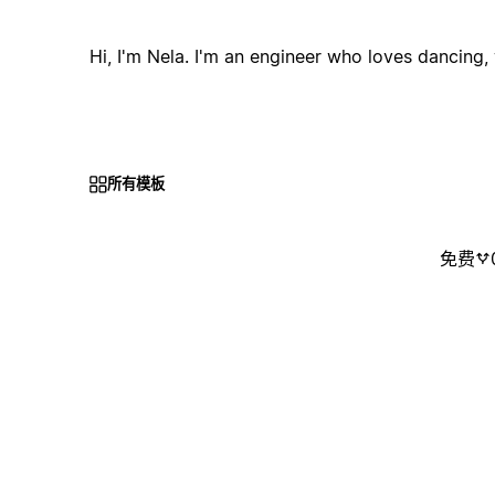
Hi, I'm Nela. I'm an engineer who loves dancing,
所有模板
免费