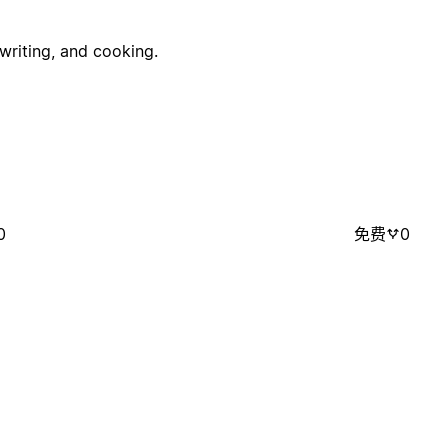
 writing, and cooking.
0
免费
0