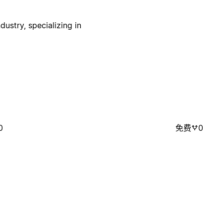
dustry, specializing in
0
免费
0