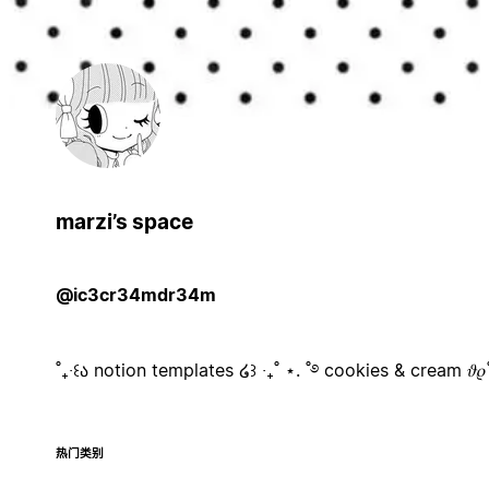
marzi’s space
@ic3cr34mdr34m
˚₊‧꒰ა notion templates ໒꒱ ‧₊˚ ⋆. ˚࿔ cookies & cream 𝜗𝜚
热门类别