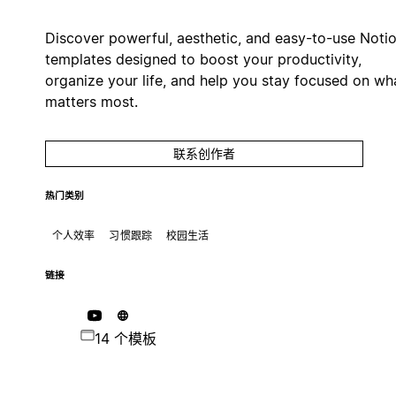
Discover powerful, aesthetic, and easy-to-use Noti
templates designed to boost your productivity,
organize your life, and help you stay focused on wh
matters most.
联系创作者
热门类别
个人效率
习惯跟踪
校园生活
链接
14 个模板