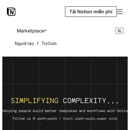
Tải Notion miễn phí
Marketplace
Người tạo
TryOuts