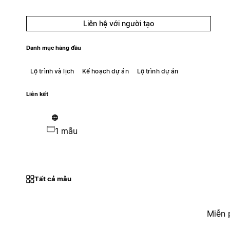
Liên hệ với người tạo
Danh mục hàng đầu
Lộ trình và lịch
Kế hoạch dự án
Lộ trình dự án
Liên kết
1 mẫu
Tất cả mẫu
Miễn 