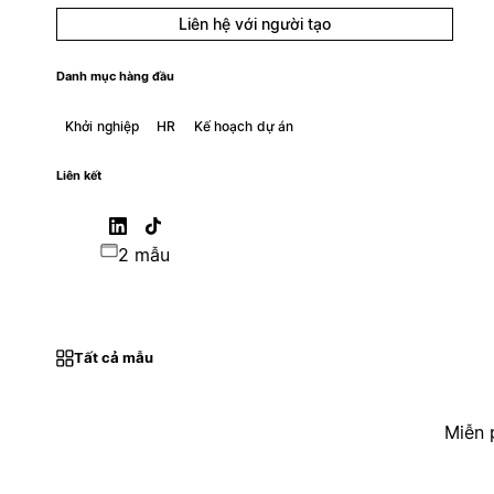
Liên hệ với người tạo
Danh mục hàng đầu
Khởi nghiệp
HR
Kế hoạch dự án
Liên kết
2 mẫu
Tất cả mẫu
Miễn 