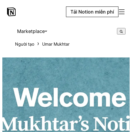
Tải Notion miễn phí
Marketplace
Người tạo
Umar Mukhtar