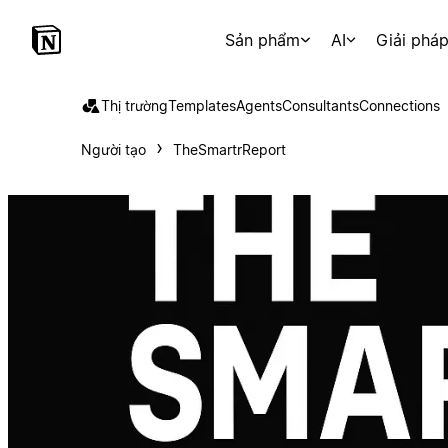
Sản phẩm
AI
Giải phá
Thị trường
Templates
Agents
Consultants
Connections
Người tạo
TheSmartrReport