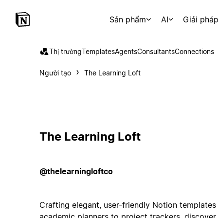
Sản phẩm
AI
Giải phá
Thị trường
Templates
Agents
Consultants
Connections
Người tạo
The Learning Loft
The Learning Loft
@thelearningloftco
Crafting elegant, user-friendly Notion templates 
academic planners to project trackers, discover