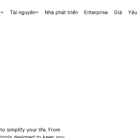
p
Tài nguyên
Nhà phát triển
Enterprise
Giá
Yêu
to simplify your life. From
 tools designed to keep you