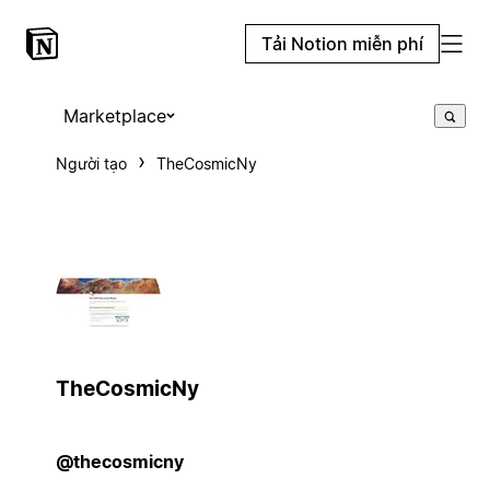
Tải Notion miễn phí
Marketplace
Người tạo
TheCosmicNy
TheCosmicNy
@thecosmicny