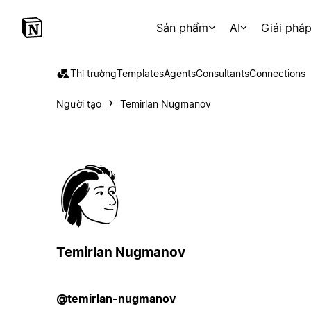
Sản phẩm
AI
Giải phá
Thị trường
Templates
Agents
Consultants
Connections
Người tạo
Temirlan Nugmanov
Temirlan Nugmanov
@temirlan-nugmanov