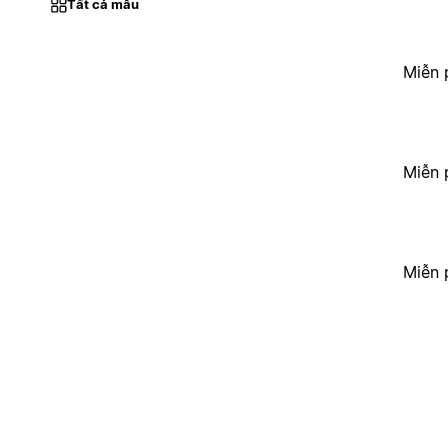
Tất cả mẫu
Miễn 
Miễn 
Miễn 