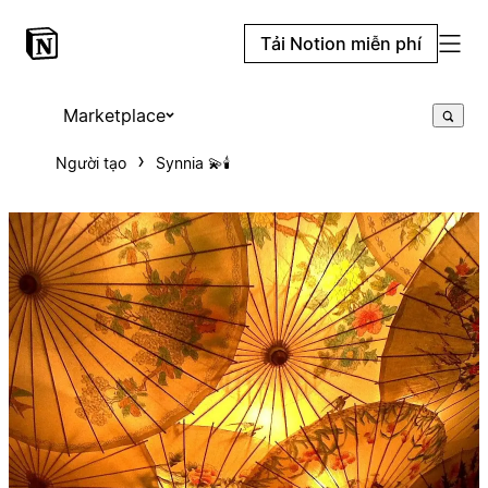
Tải Notion miễn phí
Marketplace
Người tạo
Synnia 💫🕯️