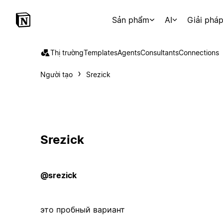
Sản phẩm
AI
Giải phá
Thị trường
Templates
Agents
Consultants
Connections
Người tạo
Srezick
Srezick
@srezick
это пробный вариант