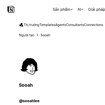
Sản phẩm
AI
Giải phá
Thị trường
Templates
Agents
Consultants
Connections
Người tạo
Sooah
Sooah
@sooahlee