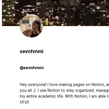
sevnfvnmi
@sevnfvnmi
Hey everyone! I love making pages on Notion, an
you all :). I use Notion to stay organized, mana
my entire academic life. With Notion, I am able 
(A's)!