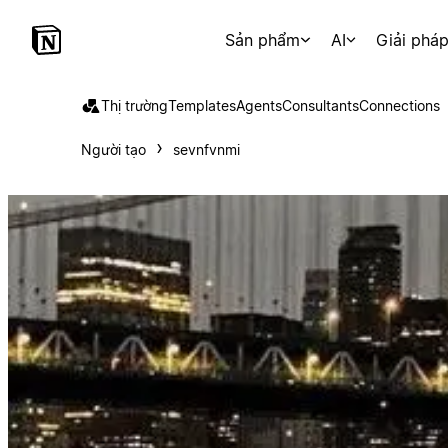
Sản phẩm
AI
Giải phá
Thị trường
Templates
Agents
Consultants
Connections
Người tạo
sevnfvnmi