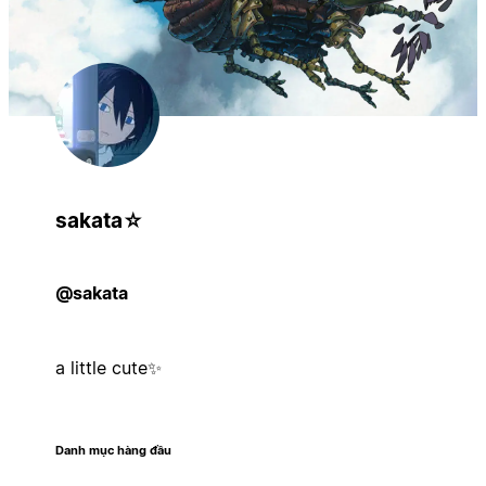
sakata⁠☆
@sakata
a little cute✨
Danh mục hàng đầu