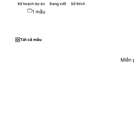
Kế hoạch dự án
Đang viết
Sở thích
1 mẫu
Tất cả mẫu
Miễn 