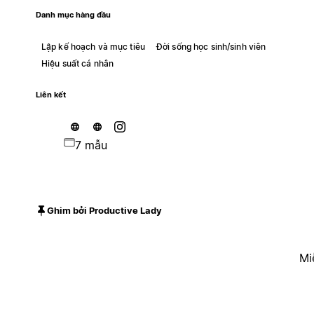
Danh mục hàng đầu
Lập kế hoạch và mục tiêu
Đời sống học sinh/sinh viên
Hiệu suất cá nhân
Liên kết
7 mẫu
Ghim bởi Productive Lady
Mi