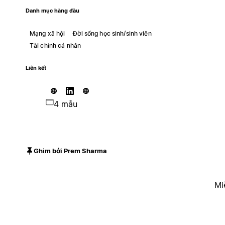
Danh mục hàng đầu
Mạng xã hội
Đời sống học sinh/sinh viên
Tài chính cá nhân
Liên kết
4 mẫu
Ghim bởi Prem Sharma
Mi