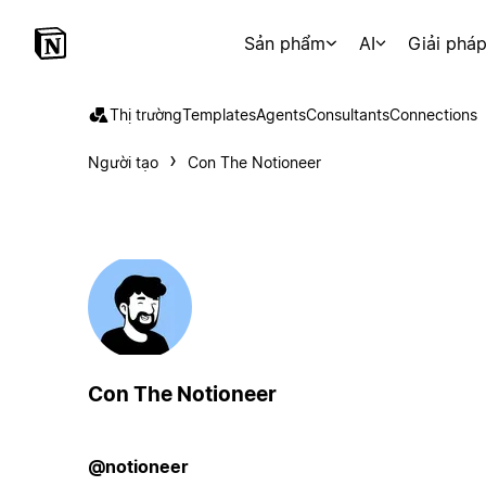
Sản phẩm
AI
Giải phá
Thị trường
Templates
Agents
Consultants
Connections
Người tạo
Con The Notioneer
Con The Notioneer
@notioneer