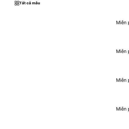
Tất cả mẫu
Miễn 
Miễn 
Miễn 
Miễn 