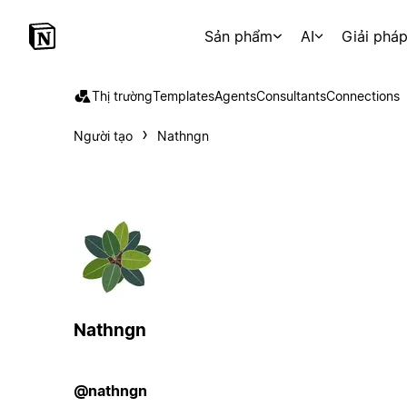
Sản phẩm
AI
Giải phá
Thị trường
Templates
Agents
Consultants
Connections
Người tạo
Nathngn
Nathngn
@nathngn