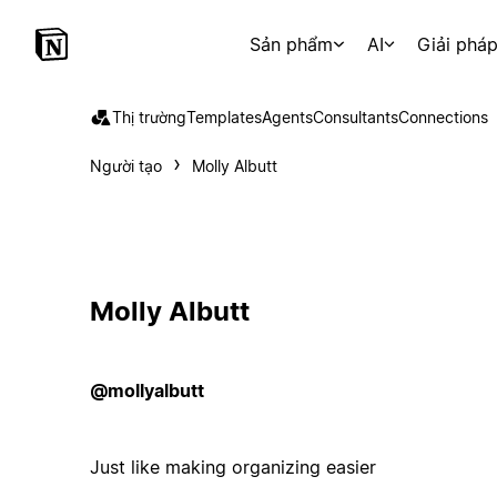
Sản phẩm
AI
Giải phá
Thị trường
Templates
Agents
Consultants
Connections
Người tạo
Molly Albutt
Molly Albutt
@mollyalbutt
Just like making organizing easier