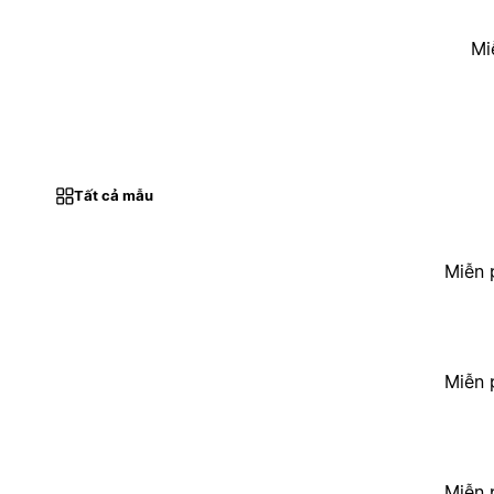
Mi
Tất cả mẫu
Miễn 
Miễn 
Miễn 