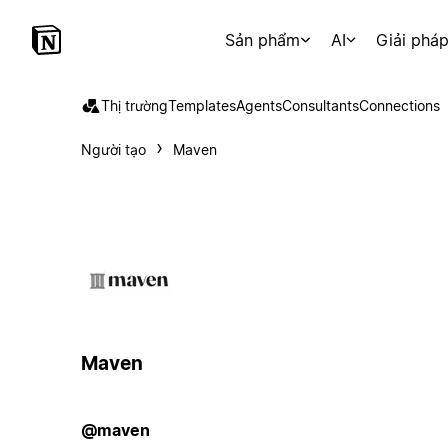
Sản phẩm
AI
Giải phá
Thị trường
Templates
Agents
Consultants
Connections
Người tạo
Maven
Maven
@maven