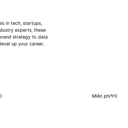
s in tech, startups,
dustry experts, these
rand strategy to data
level up your career.
0
Miễn phí
0