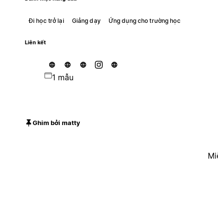
Đi học trở lại
Giảng dạy
Ứng dụng cho trường học
Liên kết
1 mẫu
Ghim bởi matty
Mi