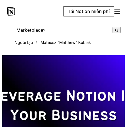
Tải Notion miễn phí
Marketplace
Người tạo
Mateusz "Matthew" Kubiak