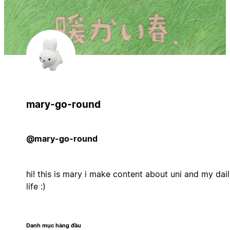
mary-go-round
@mary-go-round
hi! this is mary i make content about uni and my dai
life :)
Danh mục hàng đầu