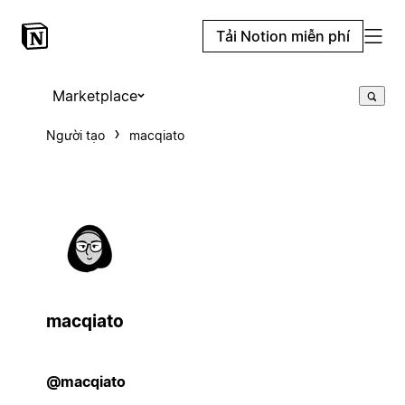
Tải Notion miễn phí
Marketplace
Người tạo
macqiato
macqiato
@macqiato