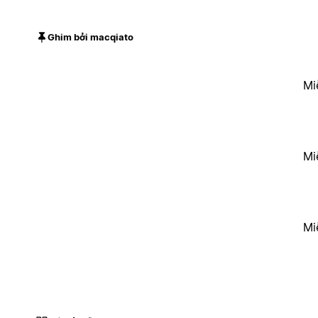
Ghim bởi macqiato
Mi
Mi
Mi