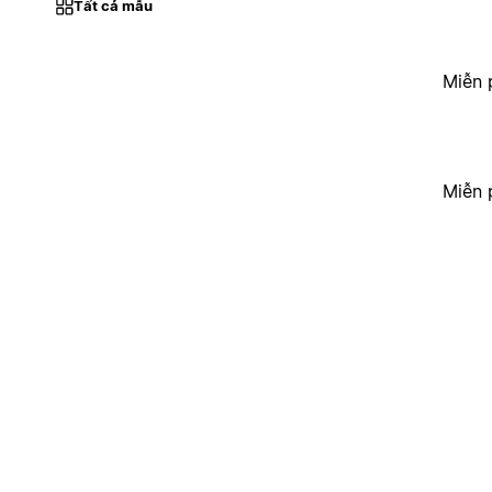
Tất cả mẫu
Miễn 
Miễn 