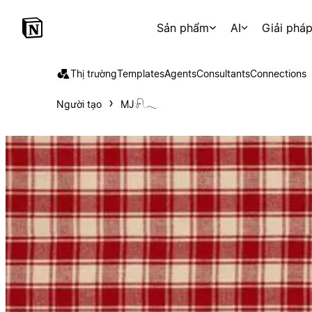
Sản phẩm
AI
Giải phá
Thị trường
Templates
Agents
Consultants
Connections
Người tạo
MJ𓍯𓂃