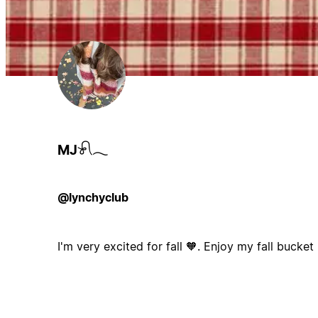
MJ𓍯𓂃
@lynchyclub
I'm very excited for fall 🧡. Enjoy my fall bucket 