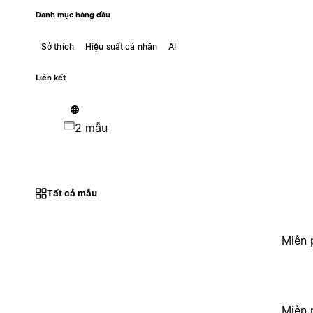
Danh mục hàng đầu
Sở thích
Hiệu suất cá nhân
AI
Liên kết
2 mẫu
Tất cả mẫu
Miễn 
Miễn 