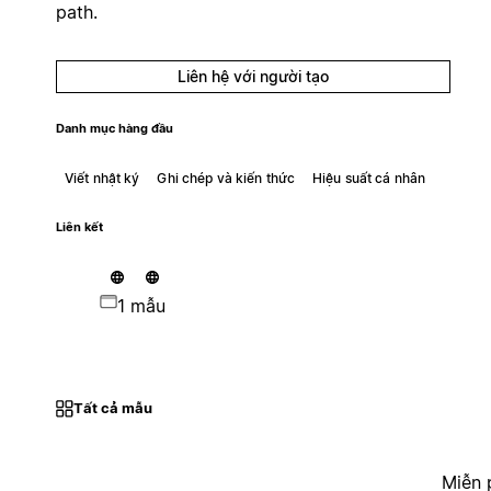
path.
Liên hệ với người tạo
Danh mục hàng đầu
Viết nhật ký
Ghi chép và kiến thức
Hiệu suất cá nhân
Liên kết
1 mẫu
Tất cả mẫu
Miễn 