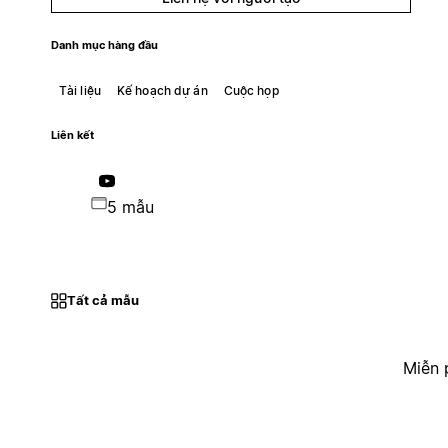
Danh mục hàng đầu
Tài liệu
Kế hoạch dự án
Cuộc họp
Liên kết
5 mẫu
Tất cả mẫu
Miễn 