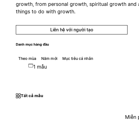
growth, from personal growth, spiritual growth and a
things to do with growth.
Liên hệ với người tạo
Danh mục hàng đầu
Theo mùa
Năm mới
Mục tiêu cá nhân
1 mẫu
Tất cả mẫu
Miễn 