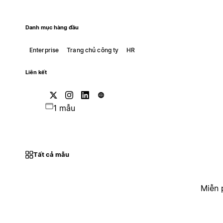
Danh mục hàng đầu
Enterprise
Trang chủ công ty
HR
Liên kết
1 mẫu
Tất cả mẫu
Miễn 