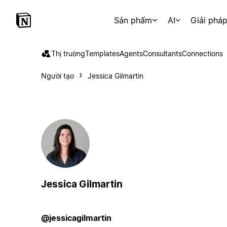
Sản phẩm
AI
Giải phá
Thị trường
Templates
Agents
Consultants
Connections
Người tạo
Jessica Gilmartin
Jessica Gilmartin
@jessicagilmartin