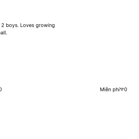
 2 boys. Loves growing
ll.
0
Miễn phí
0