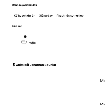
Danh mục hàng đầu
Kế hoạch dự án
Giảng dạy
Phát triển sự nghiệp
Liên kết
3 mẫu
Ghim bởi Jonathan Bouniol
Mi
Mi