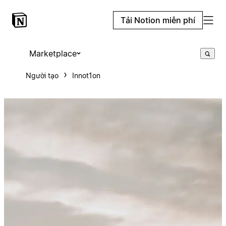
Tải Notion miễn phí
Marketplace
Người tạo
Innot1on