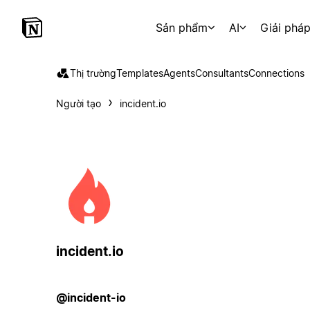
Sản phẩm
AI
Giải phá
Thị trường
Templates
Agents
Consultants
Connections
Người tạo
incident.io
incident.io
@incident-io