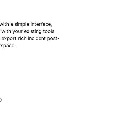
ith a simple interface,
with your existing tools.
 export rich incident post-
kspace.
0