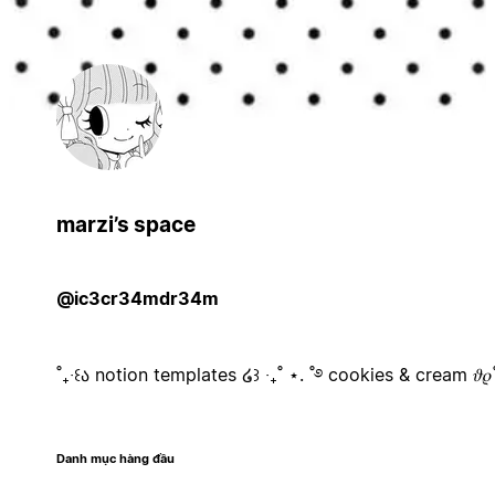
marzi’s space
@ic3cr34mdr34m
˚₊‧꒰ა notion templates ໒꒱ ‧₊˚ ⋆. ˚࿔ cookies & cream 𝜗𝜚
Danh mục hàng đầu