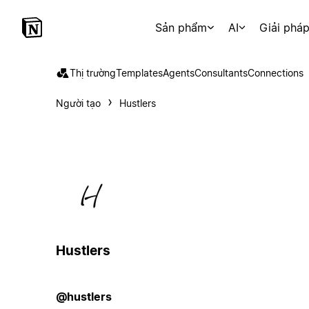
Sản phẩm
AI
Giải phá
Thị trường
Templates
Agents
Consultants
Connections
Người tạo
Hustlers
Hustlers
@hustlers