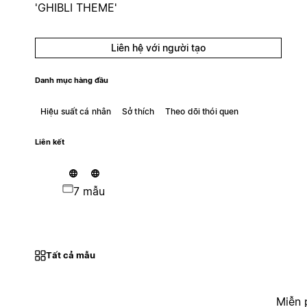
'GHIBLI THEME'
Liên hệ với người tạo
Danh mục hàng đầu
Hiệu suất cá nhân
Sở thích
Theo dõi thói quen
Liên kết
7 mẫu
Tất cả mẫu
Miễn 