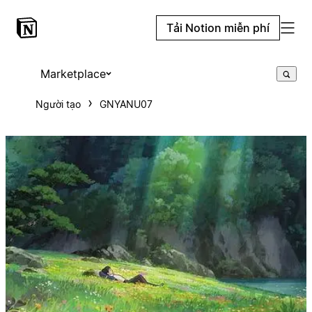
Tải Notion miễn phí
Marketplace
Người tạo
GNYANU07