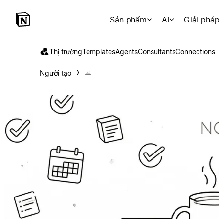
Sản phẩm
AI
Giải phá
Thị trường
Templates
Agents
Consultants
Connections
Người tạo
푸