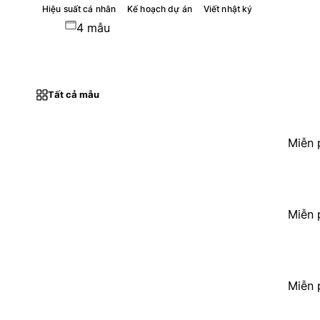
Hiệu suất cá nhân
Kế hoạch dự án
Viết nhật ký
4 mẫu
Tất cả mẫu
Miễn 
Miễn 
Miễn 