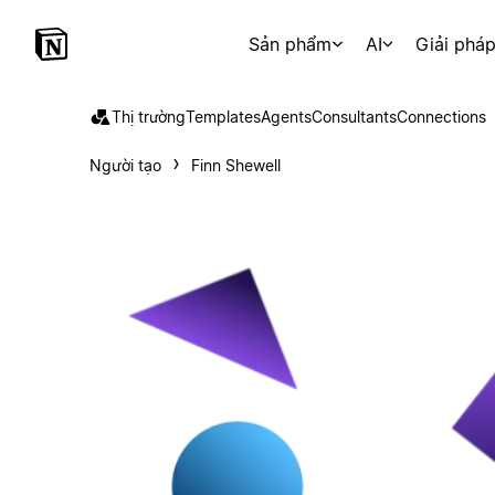
Sản phẩm
AI
Giải phá
Thị trường
Templates
Agents
Consultants
Connections
Người tạo
Finn Shewell