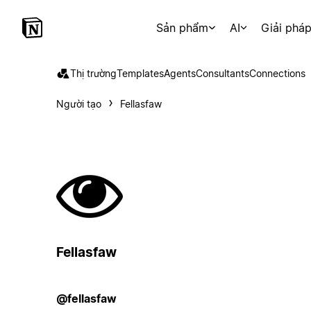
Sản phẩm
AI
Giải phá
Thị trường
Templates
Agents
Consultants
Connections
Người tạo
Fellasfaw
Fellasfaw
@fellasfaw